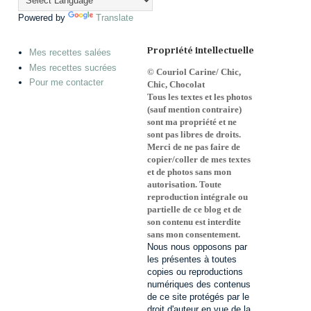
Powered by
Translate
Propriété intellectuelle
Mes recettes salées
Mes recettes sucrées
© Couriol Carine/ Chic,
Pour me contacter
Chic, Chocolat
Tous les textes et les photos
(sauf mention contraire)
sont ma propriété et ne
sont pas libres de droits
.
Merci de ne pas faire de
copier/coller de mes textes
et de photos sans mon
autorisation
. Toute
reproduction intégrale ou
partielle de ce blog et de
son contenu est interdite
sans mon consentement.
Nous nous opposons par
les présentes à toutes
copies ou reproductions
numériques des contenus
de ce site protégés par le
droit d'auteur en vue de la