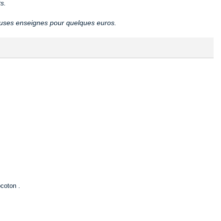
s.
euses enseignes pour quelques euros.
ocoton .